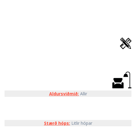
Aldursviðmið:
Allir
Stærð hóps:
Litlir hópar