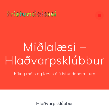
Skip
to
content
Miðlalæsi –
Hlaðvarpsklúbbur
Efling máls og læsis á frístundaheimilum
Hlaðvarpsklúbbur