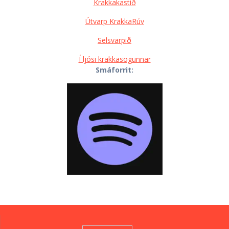
Krakkakastið
Útvarp KrakkaRúv
Selsvarpið
Í ljósi krakkasögunnar
Smáforrit: