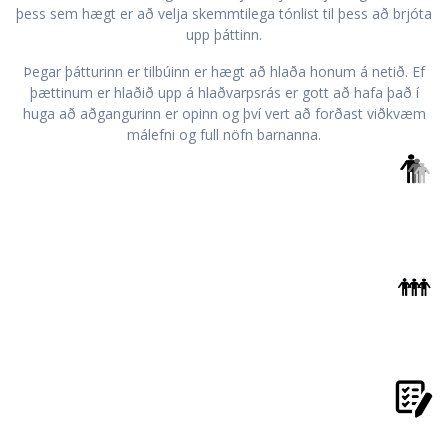
þess sem hægt er að velja skemmtilega tónlist til þess að brjóta
upp þáttinn.
Þegar þátturinn er tilbúinn er hægt að hlaða honum á netið. Ef
þættinum er hlaðið upp á hlaðvarpsrás er gott að hafa það í
huga að aðgangurinn er opinn og því vert að forðast viðkvæm
málefni og full nöfn barnanna.