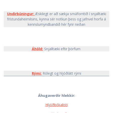
Undirbúningur:
Æskilegt er að sækja smáforritið í snjalltæki
frístundaheimilsins, kynna sér notkun þess og jafnvel horfa á
kennslumyndbandið hér fyrir neðan
Áhöld:
Snjalltæki eftir þörfum
Rými:
Rólegt og hljóðlátt rými
Áhugaverðir hlekkir:
Hljóðbókalisti