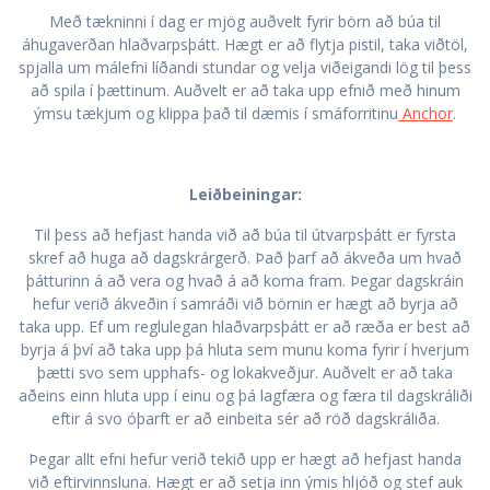
Með tækninni í dag er mjög auðvelt fyrir börn að búa til
áhugaverðan hlaðvarpsþátt. Hægt er að flytja pistil, taka viðtöl,
spjalla um málefni líðandi stundar og velja viðeigandi lög til þess
að spila í þættinum. Auðvelt er að taka upp efnið með hinum
ýmsu tækjum og klippa það til dæmis í smáforritinu
Anchor
.
f
Leiðbeiningar:
Til þess að hefjast handa við að búa til útvarpsþátt er fyrsta
skref að huga að dagskrárgerð. Það þarf að ákveða um hvað
þátturinn á að vera og hvað á að koma fram. Þegar dagskráin
hefur verið ákveðin í samráði við börnin er hægt að byrja að
taka upp. Ef um reglulegan hlaðvarpsþátt er að ræða er best að
byrja á því að taka upp þá hluta sem munu koma fyrir í hverjum
þætti svo sem upphafs- og lokakveðjur. Auðvelt er að taka
aðeins einn hluta upp í einu og þá lagfæra og færa til dagskráliði
eftir á svo óþarft er að einbeita sér að röð dagskráliða.
Þegar allt efni hefur verið tekið upp er hægt að hefjast handa
við eftirvinnsluna. Hægt er að setja inn ýmis hljóð og stef auk